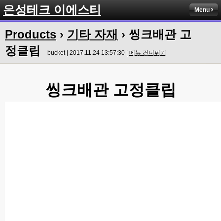
은성테크 이에스티
Menu
Products
›
기타 자재
› 씽크배관 고
정클립
bucket | 2017.11.24 13:57:30 |
메뉴 건너뛰기
씽크배관 고정클립