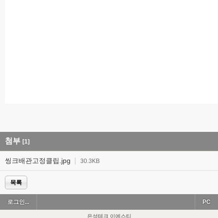
첨부
[1]
씽크배관고정클립.jpg
30.3KB
목록
로그인...
PC
은성테크 이에스티