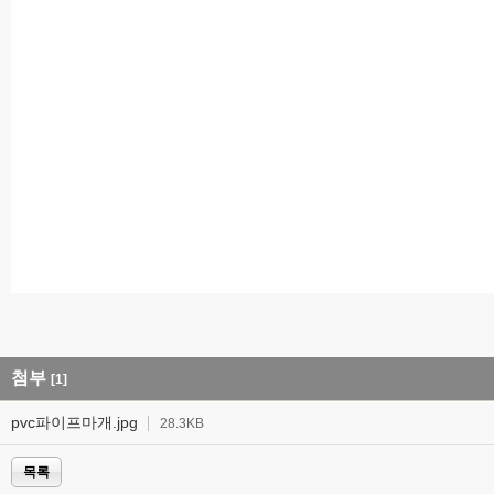
첨부
[1]
pvc파이프마개.jpg
28.3KB
목록