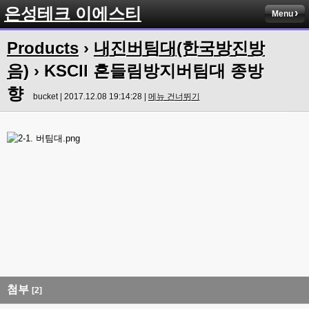
은성테크 이에스티
Menu
Products
›
내진버팀대(한국방진방
음)
› KSCll 흔들림방지버팀대 종방
향
bucket | 2017.12.08 19:14:28 |
메뉴 건너뛰기
첨부
[2]