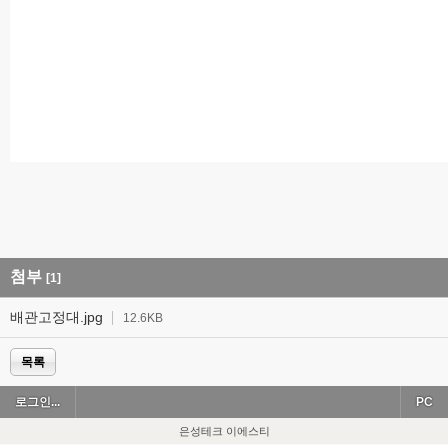
첨부
[1]
배관고정대.jpg
12.6KB
목록
로그인...
PC
은성테크 이에스티