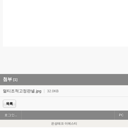
첨부
[1]
멀티조적고정판넬.jpg
32.0KB
목록
로그인...
PC
은성테크 이에스티