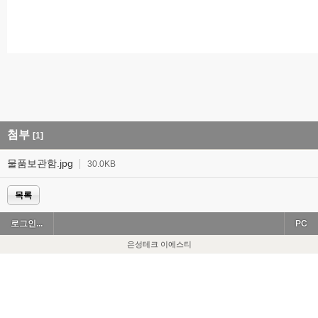
첨부
[1]
물품보관함.jpg
30.0KB
목록
로그인...
PC
은성테크 이에스티