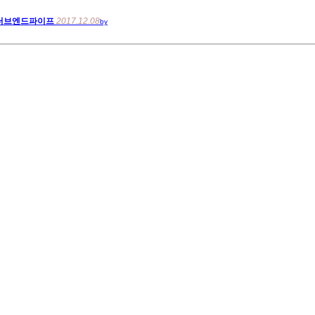
터브엔드파이프
2017.12.08
by