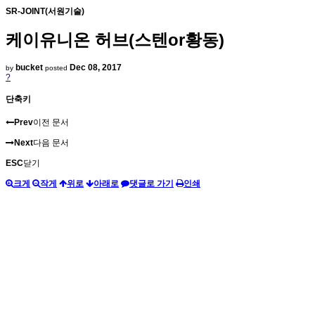
SR-JOINT(서원기술)
케이유니온 허브(스텐or황동)
bucket
Dec 08, 2017
by
posted
?
단축키
Prev
이전 문서
Next
다음 문서
ESC
닫기
크게
작게
위로
아래로
댓글로 가기
인쇄