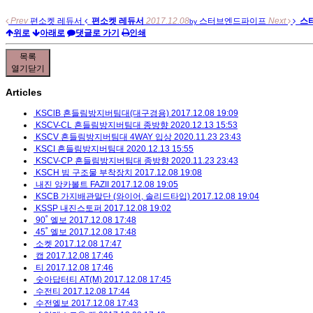
Prev
편소켓 레듀서
편소켓 레듀서
2017.12.08
스터브엔드파이프
Next
스
by
위로
아래로
댓글로 가기
인쇄
목록
열기
닫기
Articles
KSClB 흔들림방지버팀대(대구경용)
2017.12.08 19:09
KSCV-CL 흔들림방지버팀대 종방향
2020.12.13 15:53
KSCV 흔들림방지버팀대 4WAY 입상
2020.11.23 23:43
KSCI 흔들림방지버팀대
2020.12.13 15:55
KSCV-CP 흔들림방지버팀대 종방향
2020.11.23 23:43
KSCH 빔 구조물 부착장치
2017.12.08 19:08
내진 앙카볼트 FAZII
2017.12.08 19:05
KSCB 가지배관말단 (와이어, 솔리드타입)
2017.12.08 19:04
KSSP 내진스토퍼
2017.12.08 19:02
90˚ 엘보
2017.12.08 17:48
45˚ 엘보
2017.12.08 17:48
소켓
2017.12.08 17:47
캡
2017.12.08 17:46
티
2017.12.08 17:46
숫아답터티 AT(M)
2017.12.08 17:45
수전티
2017.12.08 17:44
수전엘보
2017.12.08 17:43